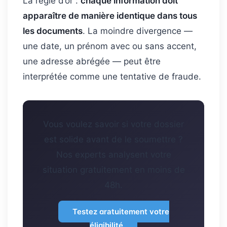
La règle d’or :
chaque information doit
apparaître de manière identique dans tous
les documents
. La moindre divergence —
une date, un prénom avec ou sans accent,
une adresse abrégée — peut être
interprétée comme une tentative de fraude.
Vous voulez savoir si votre dossier
est solide avant de le soumettre ?
Nos experts analysent votre
situation gratuitement en moins de
48h.
Testez gratuitement votre
éligibilité