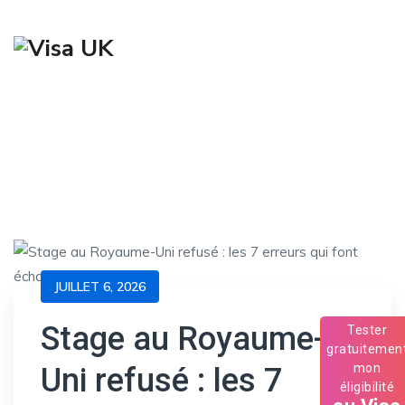
→
→
→
Blog
Visa & Stage UK
Stage au Royaume-Uni
JUILLET 6, 2026
refusé : les 7 erreurs qui font échouer votre visa T5
Stage au Royaume-
Tester
gratuitemen
Uni refusé : les 7
mon
éligibilité