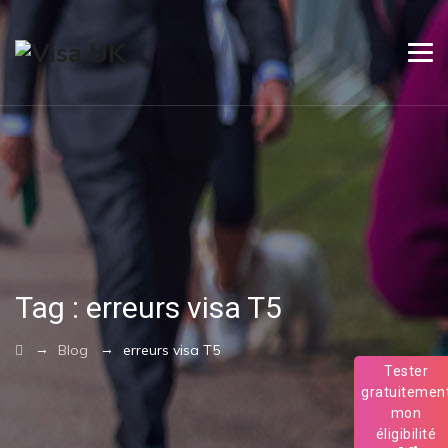
Tag :
erreurs visa T5
→
→
Blog
erreurs visa T5
Tester
gratuitemen
mon
éligibilité