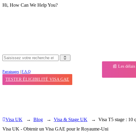
Hi, How Can We Help You?
📰 Les délais
Parrainages
|
F.A.Q
TESTER ÉLIGIBILITÉ VISA GAE
Visa UK
→
Blog
→
Visa & Stage UK
→
Visa T5 stage : 10 
Visa UK - Obtenir un Visa GAE pour le Royaume-Uni