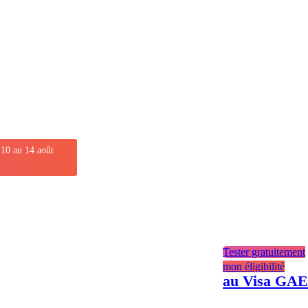
 10 au 14 août
Tester gratuitement
mon éligibilité
au Visa GAE