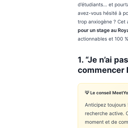
d’étudiants… et pourt
avez-vous hésité à p
trop anxiogène ? Cet a
pour un stage au Ro
actionnables et 100 %
1. “Je n’ai 
commencer l
💡 Le conseil MeetY
Anticipez toujours
recherche active. 
moment et de comm