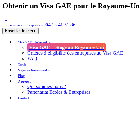
Obtenir un Visa GAE pour le Royaume-Un
04 13 41 51 86
Vous avez une question ?
Basculer le menu
Visa GAE : Infos utiles
Visa GAE – Stage au Royaume-Uni
Critères d’éligibilité des entreprises au Visa GAE
FAQ
Tarifs
Stage au Royaume-Uni
Blog
A propos
Qui sommes-nous ?
Partenariat Écoles & Entreprises
Contact