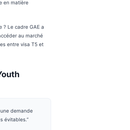
te en matière
lle ? Le cadre GAE a
 accéder au marché
es entre visa T5 et
 Youth
nt une demande
s évitables.”