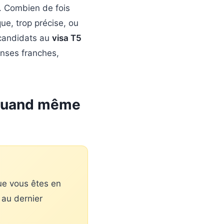
e. Combien de fois
ue, trop précise, ou
s candidats au
visa T5
onses franches,
e quand même
ue vous êtes en
 au dernier