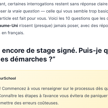
ant, certaines interrogations restent sans réponse clair
oser
la vraie question
— celle qui vous semble trop basiq
rticle est fait pour vous. Voici les 10 questions que le
yaume-Uni
n’osent (presque) jamais poser, avec des rép
 en français.
pas encore de stage signé. Puis-j
es démarches ?”
ourSchool
 ! Commencez à vous renseigner sur le processus dès q
Connaître les étapes à l’avance vous évitera de paniquer
ettre des erreurs coûteuses.