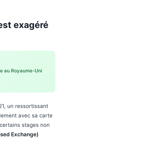
’est exagéré
age au Royaume-Uni
21, un ressortissant
plement avec sa carte
 certains stages non
ised Exchange)