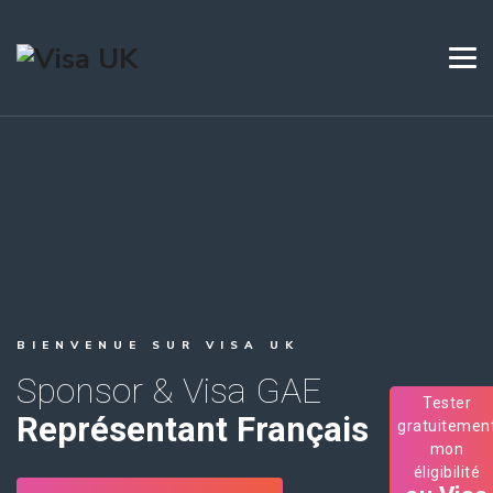
BIENVENUE SUR VISA UK
Sponsor & Visa GAE
Tester
Représentant Français
gratuitemen
mon
éligibilité
au Visa