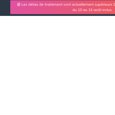
📰 Les délais de traitement sont actuellement supérieurs
du 10 au 14 août inclus.
VISA GAE
Catégorie :
Visa &
→
→
Blog
Visa & Stage UK