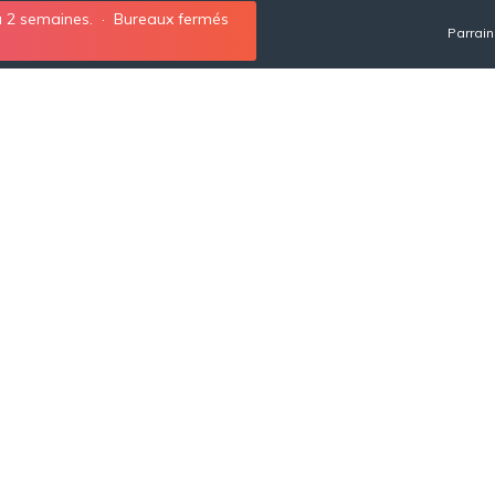
 à 2 semaines. · Bureaux fermés
Parrai
 : INFOS UTILES
TARIFS
STAGE AU ROYAUME-UNI
BLOG
A PROPOS
 Stage UK