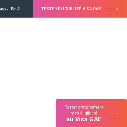
nages
|
F.A.Q
TESTER ÉLIGIBILITÉ VISA GAE
Vous avez une question ?
CONTACT
04 13 41 51 86
Tester gratuitement
mon éligibilité
au Visa GAE