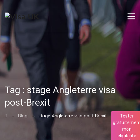
Tag :
stage Angleterre visa
post-Brexit
→
→
Blog
stage Angleterre visa post-Brexit
Tester
gratuitemen
mon
éligibilité