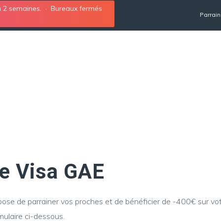
 à 2 semaines. · Bureaux fermés
Parrai
 : INFOS UTILES
TARIFS
STAGE AU ROYAUME-UNI
BLOG
A PROPOS
re Visa GAE
pose de parrainer vos proches et de bénéficier de -400€ sur vot
rmulaire ci-dessous.