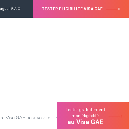
nages
|
F.A.Q
TESTER ÉLIGIBILITÉ VISA GAE
Vous avez une question ?
CONTACT
04 13 41 51 86
Tester gratuitement
mon éligibilité
re Visa GAE pour vous et -50€ pour vos filleuls !?
au Visa GAE