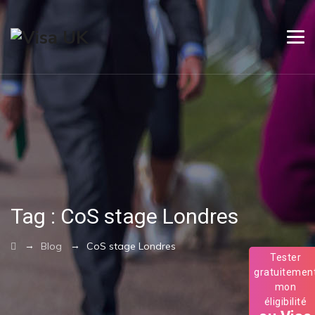
Tag :
CoS stage Londres
→
→
Blog
CoS stage Londres
Tester
gratuitemen
mon
éligibilité