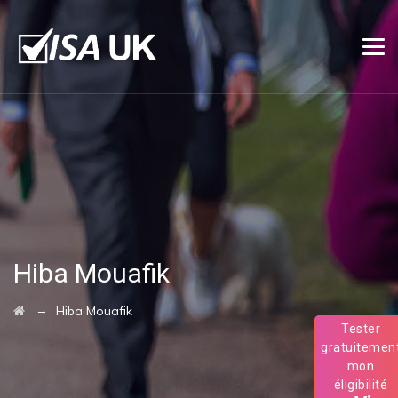
Hiba Mouafik
→
Hiba Mouafik
Tester
gratuitemen
mon
éligibilité
au Visa