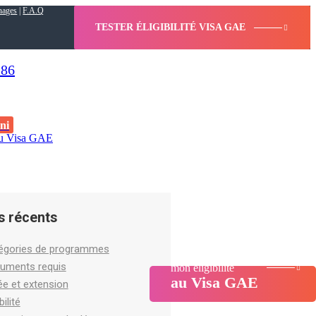
nages
|
F.A.Q
TESTER ÉLIGIBILITÉ VISA GAE
 86
ni
s au Visa GAE
s récents
égories de programmes
Tester gratuitement
uments requis
mon éligibilité
au Visa GAE
ée et extension
bilité