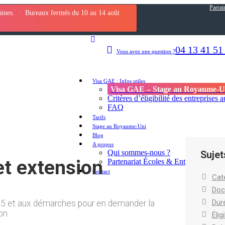
Parrai
maines. · Bureaux fermés du 10 au 14 août
04 13 41 51
Vous avez une question ?
Visa GAE : Infos utiles
Visa GAE – Stage au Royaume-U
Critères d’éligibilité des entreprise
FAQ
Tarifs
Stage au Royaume-Uni
Blog
A propos
Qui sommes-nous ?
Sujet
et extension
Partenariat Écoles & Entreprises
Contact
Cat
Doc
Dur
er 5 et aux démarches pour en demander la
on.
Éligi