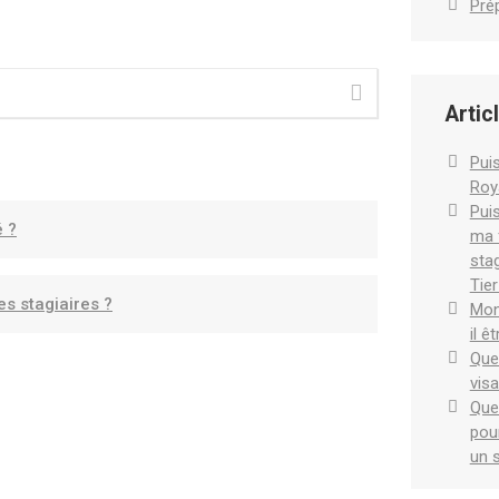
Prép
Artic
Pui
Roy
Pui
é ?
ma 
sta
Tier
es stagiaires ?
Mon
il ê
Quel
visa
Que
pour
un 