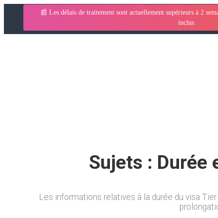
📰 Les délais de traitement sont actuellement supérieurs à 2 se
inclus.
Durée et extension
→
→
Visa UK
Articles
Durée et extension
Sujets :
Durée 
Les informations relatives à la durée du visa Ti
prolongati