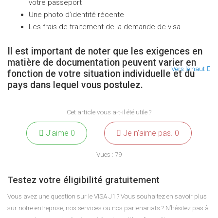
votre passeport
Une photo d’identité récente
Les frais de traitement de la demande de visa
Il est important de noter que les exigences en
matière de documentation peuvent varier en
Vers le haut
fonction de votre situation individuelle et du
pays dans lequel vous postulez.
Cet article vous a-t-il été utile ?
J'aime
0
Je n'aime pas.
0
Vues :
79
Testez votre éligibilité gratuitement
Vous avez une question sur le VISA J1 ? Vous souhaitez en savoir plus
sur notre entreprise, nos services ou nos partenariats ? N’hésitez pas à