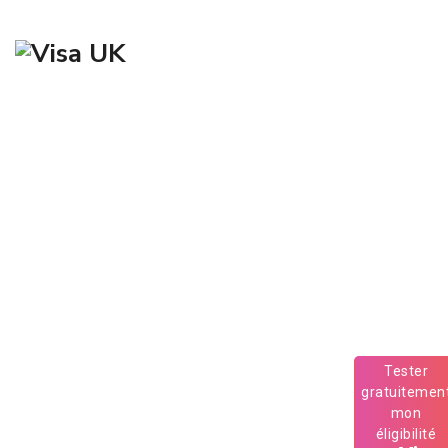
Quels sont les documents
requis pour postuler à un visa
Tier 5 pour un stage ?
Tester
→
→
→
Articles
Documents requis
Quels sont les
gratuitemen
documents requis pour postuler à un visa Tier 5 pour un stage
mon
?
éligibilité
au Visa