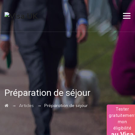
Préparation de séjour
→
→
Articles
Préparation de séjour
Tester
gratuitemen
mon
éligibilité